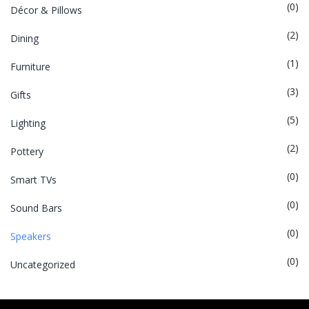
(0)
Décor & Pillows
(2)
Dining
(1)
Furniture
(3)
Gifts
(5)
Lighting
(2)
Pottery
(0)
Smart TVs
(0)
Sound Bars
(0)
Speakers
(0)
Uncategorized