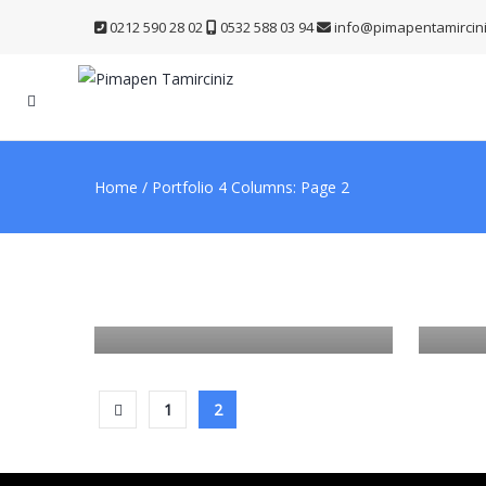
0212 590 28 02
0532 588 03 94
info@pimapentamircin
Home
/
Portfolio 4 Columns
: Page 2
Hizmetlerimiz
Hizme
DUŞAKABIN TAMIR VE
OTO
İMALAT
VE İ
1
2