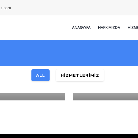
iz.com
ANASAYFA
HAKKIMIZDA
HIZME
tlerimiz
ALL
HIZMETLERIMIZ
Hizmetlerimiz
MATIK KEPENK TAMIR
MALAT
CAM TAMIR VE İMALA