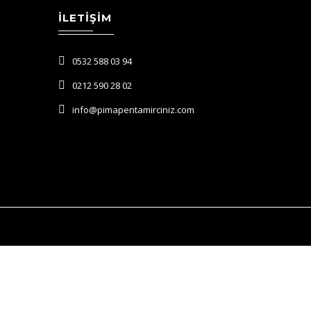
İLETIŞIM
0532 588 03 94
0212 590 28 02
info@pimapentamirciniz.com